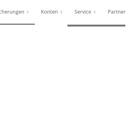
icherungen
Konten
Service
Partner
‭+49 421 491 500 70