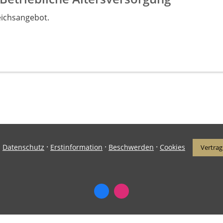
eichsangebot.
·
·
·
·
Datenschutz
Erstinformation
Beschwerden
Cookies
Vertrag