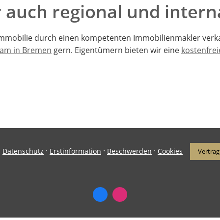
 auch regional und intern
 Immobilie durch einen kompetenten Immobilienmakler ver
am in Bremen
gern. Eigentümern bieten wir eine
kostenfre
·
·
·
·
Datenschutz
Erstinformation
Beschwerden
Cookies
Vertrag